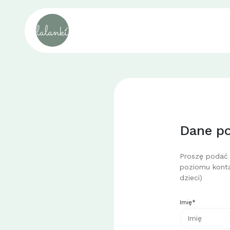
Dane p
Proszę podać 
poziomu konta
dzieci)
Imię*