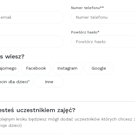
Numer telefonu**
Powtórz hasło*
s wiesz?
najomego
Facebook
Instagram
Google
cin dla dzieci"
Inne
esteś uczestnikiem zajęć?
 kolejnym kroku będziesz mógł dodać uczestników których chcesz 
woje dzieci)