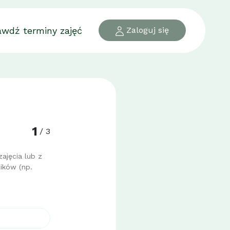
awdź terminy zajęć
Zaloguj się
1
/ 3
ajęcia lub z
ików (np.