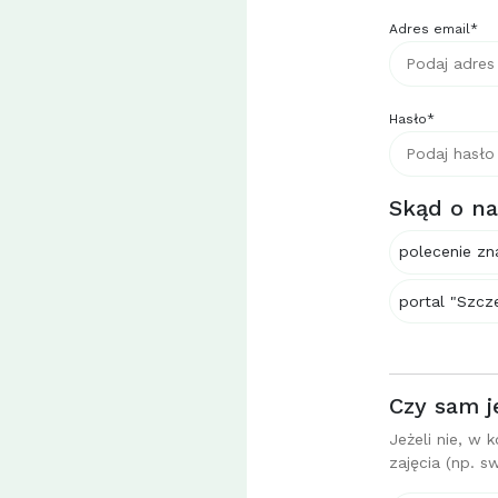
Adres email*
Hasło*
Skąd o na
polecenie z
portal "Szcze
Czy sam j
Jeżeli nie, w
zajęcia (np. s