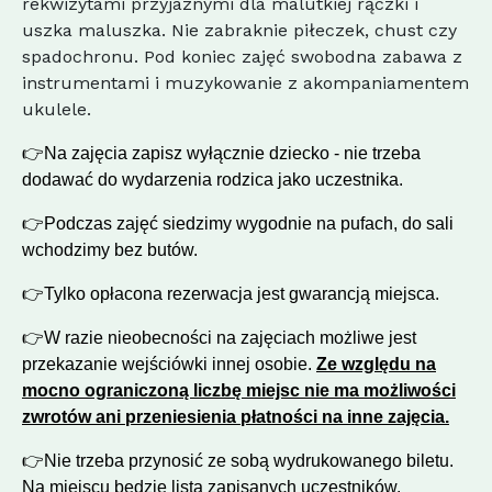
rekwizytami przyjaznymi dla malutkiej rączki i
uszka maluszka. Nie zabraknie piłeczek, chust czy
spadochronu. Pod koniec zajęć swobodna zabawa z
instrumentami i muzykowanie z akompaniamentem
ukulele.
👉Na zajęcia zapisz wyłącznie dziecko - nie trzeba
dodawać do wydarzenia rodzica jako uczestnika.
👉
Podczas zajęć siedzimy wygodnie na pufach, do sali
wchodzimy bez butów.
👉
Tylko opłacona rezerwacja jest gwarancją miejsca.
👉
W razie nieobecności na zajęciach możliwe jest
przekazanie wejściówki innej osobie.
Ze względu na
mocno ograniczoną liczbę miejsc nie ma możliwości
zwrotów ani przeniesienia płatności na inne zajęcia.
👉
Nie trzeba przynosić ze sobą wydrukowanego biletu.
Na miejscu będzie lista zapisanych uczestników.